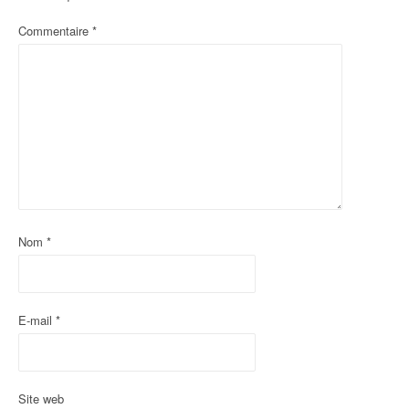
t
Commentaire
*
i
o
n
d
'
a
Nom
*
r
t
i
E-mail
*
c
l
Site web