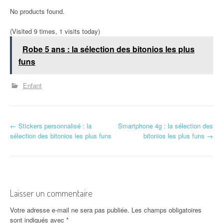
No products found.
(Visited 9 times, 1 visits today)
Robe 5 ans : la sélection des bitonios les plus
funs
Enfant
N
←
Stickers personnalisé : la
Smartphone 4g : la sélection des
sélection des bitonios les plus funs
bitonios les plus funs
→
a
v
i
Laisser un commentaire
g
Votre adresse e-mail ne sera pas publiée.
Les champs obligatoires
a
sont indiqués avec
*