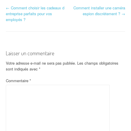
N
←
Comment choisir les cadeaux d
Comment installer une caméra
entreprise parfaits pour vos
espion discrètement ?
→
a
employés ?
v
i
g
Laisser un commentaire
a
Votre adresse e-mail ne sera pas publiée.
Les champs obligatoires
sont indiqués avec
*
t
Commentaire
*
i
o
n
d
'