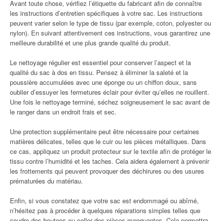
Avant toute chose, vérifiez l’étiquette du fabricant afin de connaître
les instructions d’entretien spécifiques à votre sac. Les instructions
peuvent varier selon le type de tissu (par exemple, coton, polyester ou
nylon). En suivant attentivement ces instructions, vous garantirez une
meilleure durabilité et une plus grande qualité du produit.
Le nettoyage régulier est essentiel pour conserver l’aspect et la
qualité du sac à dos en tissu. Pensez à éliminer la saleté et la
poussière accumulées avec une éponge ou un chiffon doux, sans
oublier d’essuyer les fermetures éclair pour éviter qu’elles ne rouillent.
Une fois le nettoyage terminé, séchez soigneusement le sac avant de
le ranger dans un endroit frais et sec.
Une protection supplémentaire peut être nécessaire pour certaines
matières délicates, telles que le cuir ou les pièces métalliques. Dans
ce cas, appliquez un produit protecteur sur le textile afin de protéger le
tissu contre l’humidité et les taches. Cela aidera également à prévenir
les frottements qui peuvent provoquer des déchirures ou des usures
prématurées du matériau.
Enfin, si vous constatez que votre sac est endommagé ou abîmé,
n’hésitez pas à procéder à quelques réparations simples telles que
coudre des boutons ou coller des pièces manquantes. Cela permettra