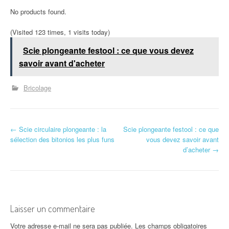
No products found.
(Visited 123 times, 1 visits today)
Scie plongeante festool : ce que vous devez
savoir avant d'acheter
Bricolage
N
←
Scie circulaire plongeante : la
Scie plongeante festool : ce que
sélection des bitonios les plus funs
vous devez savoir avant
a
d’acheter
→
v
i
g
Laisser un commentaire
a
Votre adresse e-mail ne sera pas publiée.
Les champs obligatoires