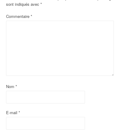
sont indiqués avec
*
t
Commentaire
*
i
o
n
d
'
a
r
Nom
*
t
i
E-mail
*
c
l