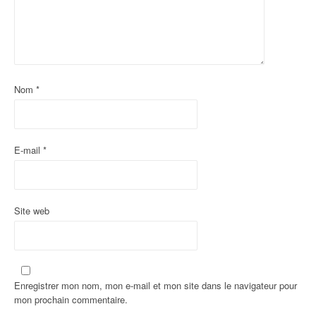
d
'
a
Nom
*
r
t
i
E-mail
*
c
l
Site web
e
Enregistrer mon nom, mon e-mail et mon site dans le navigateur pour
mon prochain commentaire.