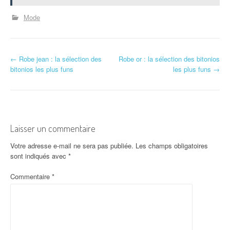
Mode
N
←
Robe jean : la sélection des
Robe or : la sélection des bitonios
bitonios les plus funs
les plus funs
→
a
v
i
Laisser un commentaire
g
Votre adresse e-mail ne sera pas publiée.
Les champs obligatoires
a
sont indiqués avec
*
t
Commentaire
*
i
o
n