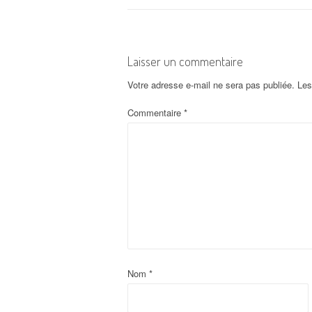
a
v
i
Laisser un commentaire
g
Votre adresse e-mail ne sera pas publiée.
Les
a
Commentaire
*
t
i
o
n
d
Nom
*
'