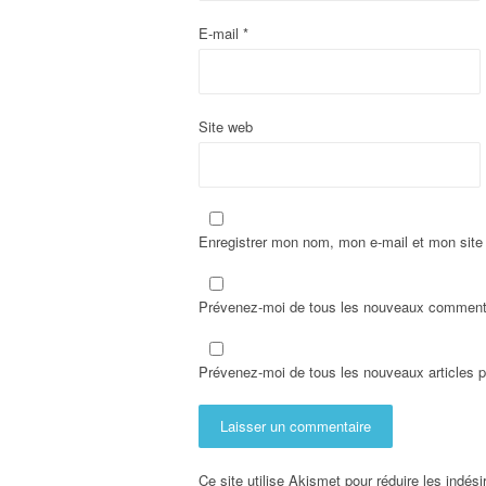
a
E-mail
*
r
t
Site web
i
c
l
Enregistrer mon nom, mon e-mail et mon site
e
Prévenez-moi de tous les nouveaux commenta
Prévenez-moi de tous les nouveaux articles p
Ce site utilise Akismet pour réduire les indés