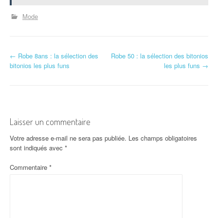
Mode
N
←
Robe 8ans : la sélection des
Robe 50 : la sélection des bitonios
bitonios les plus funs
les plus funs
→
a
v
i
Laisser un commentaire
g
Votre adresse e-mail ne sera pas publiée.
Les champs obligatoires
a
sont indiqués avec
*
t
Commentaire
*
i
o
n