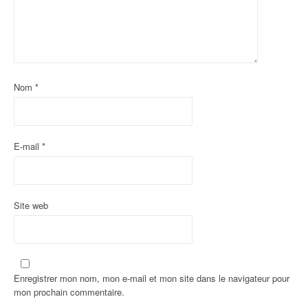
d
'
a
Nom
*
r
t
i
E-mail
*
c
l
Site web
e
Enregistrer mon nom, mon e-mail et mon site dans le navigateur pour
mon prochain commentaire.