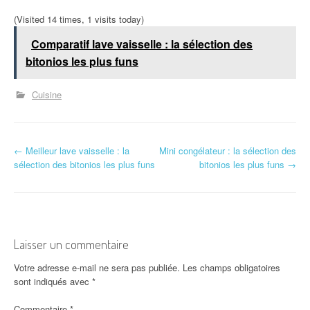
(Visited 14 times, 1 visits today)
Comparatif lave vaisselle : la sélection des
bitonios les plus funs
Cuisine
N
←
Meilleur lave vaisselle : la
Mini congélateur : la sélection des
sélection des bitonios les plus funs
bitonios les plus funs
→
a
v
i
Laisser un commentaire
g
Votre adresse e-mail ne sera pas publiée.
Les champs obligatoires
a
sont indiqués avec
*
t
Commentaire
*