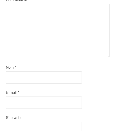
i
o
n
d
'
a
Nom
*
r
t
i
E-mail
*
c
l
Site web
e