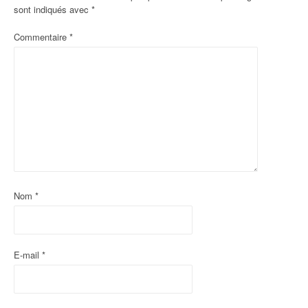
sont indiqués avec
*
t
Commentaire
*
i
o
n
d
'
a
r
Nom
*
t
i
E-mail
*
c
l