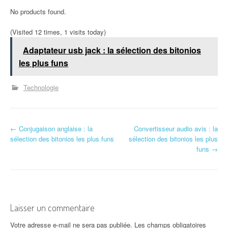
No products found.
(Visited 12 times, 1 visits today)
Adaptateur usb jack : la sélection des bitonios
les plus funs
Technologie
N
←
Conjugaison anglaise : la
Convertisseur audio avis : la
sélection des bitonios les plus funs
sélection des bitonios les plus
a
funs
→
v
i
g
Laisser un commentaire
a
Votre adresse e-mail ne sera pas publiée.
Les champs obligatoires