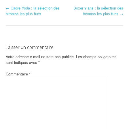
N
←
Cadre Yoda : la sélection des
Boxer 9 ans : la sélection des
bitonios les plus funs
bitonios les plus funs
→
a
v
i
Laisser un commentaire
g
Votre adresse e-mail ne sera pas publiée.
Les champs obligatoires
a
sont indiqués avec
*
t
Commentaire
*
i
o
n
d
'