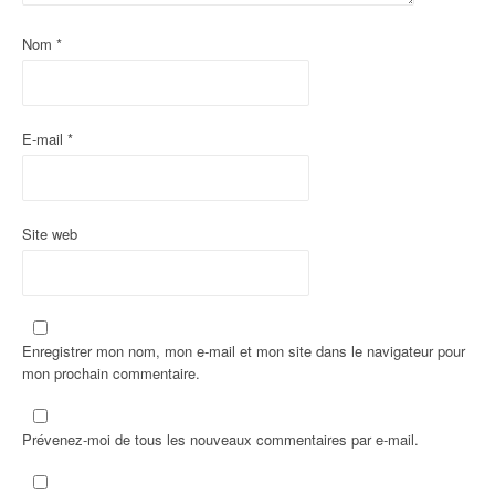
a
Nom
*
r
t
i
E-mail
*
c
l
Site web
e
Enregistrer mon nom, mon e-mail et mon site dans le navigateur pour
mon prochain commentaire.
Prévenez-moi de tous les nouveaux commentaires par e-mail.