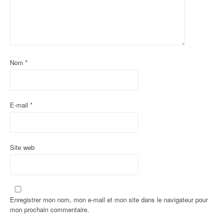
d
'
a
Nom
*
r
t
i
E-mail
*
c
l
Site web
e
Enregistrer mon nom, mon e-mail et mon site dans le navigateur pour
mon prochain commentaire.