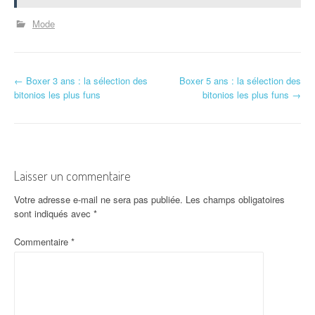
Mode
N
←
Boxer 3 ans : la sélection des
Boxer 5 ans : la sélection des
bitonios les plus funs
bitonios les plus funs
→
a
v
i
Laisser un commentaire
g
Votre adresse e-mail ne sera pas publiée.
Les champs obligatoires
a
sont indiqués avec
*
t
Commentaire
*
i
o
n