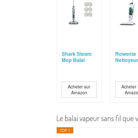
Shark Steam
Rowenta
Mop Balai
Nettoyeu
automatique à
vapeur 2-
vapeur et à...
Aspire et
lave...
Acheter sur
Acheter 
Amazon
Amaz
Le balai vapeur sans fil qu
TOP 1