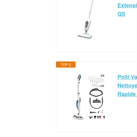
Extens
QS
TOP 5
Polti V
Nettoye
Rapide 