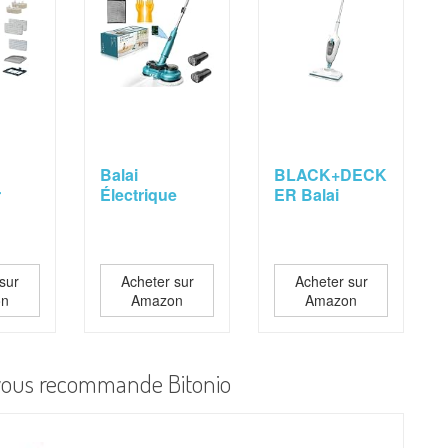
Balai
BLACK+DECK
r
Électrique
ER Balai
en-1,
Sans Fil avec 2
Vapeur 2en1
Batteries de...
1300W avec...
sur
Acheter sur
Acheter sur
on
Amazon
Amazon
e vous recommande Bitonio