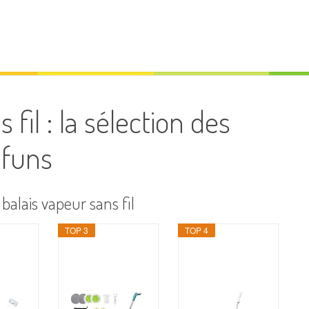
 fil : la sélection des
 funs
 balais vapeur sans fil
TOP 3
TOP 4