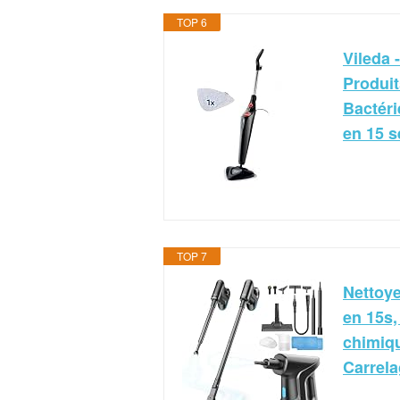
TOP 6
Vileda 
Produit
Bactéri
en 15 s
TOP 7
Nettoye
en 15s,
chimiqu
Carrela