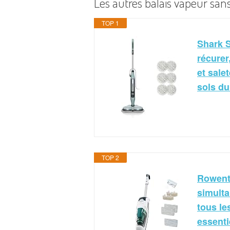
Les autres balais vapeur sans
TOP 1
Shark S
récurer
et salet
sols du
TOP 2
Rowenta
simulta
tous le
essenti