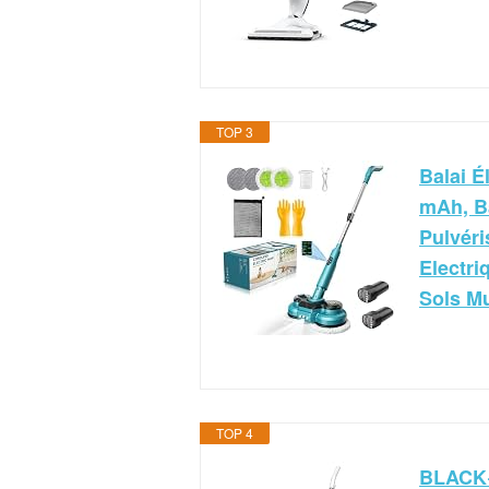
TOP 3
Balai É
mAh, Ba
Pulvéri
Electri
Sols Mu
TOP 4
BLACK+