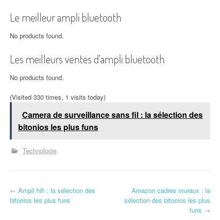
Le meilleur ampli bluetooth
No products found.
Les meilleurs ventes d’ampli bluetooth
No products found.
(Visited 330 times, 1 visits today)
Camera de surveillance sans fil : la sélection des
bitonios les plus funs
Technologie
N
←
Ampli hifi : la sélection des
Amazon cadres muraux : la
bitonios les plus funs
sélection des bitonios les plus
a
funs
→