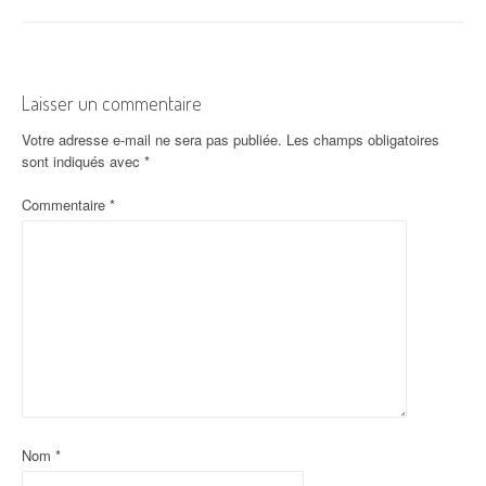
v
i
g
Laisser un commentaire
a
Votre adresse e-mail ne sera pas publiée.
Les champs obligatoires
sont indiqués avec
*
t
Commentaire
*
i
o
n
d
'
a
r
Nom
*